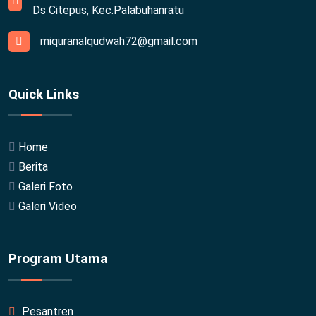
Ds Citepus, Kec.Palabuhanratu
miquranalqudwah72@gmail.com
Quick Links
Home
Berita
Galeri Foto
Galeri Video
Program Utama
Pesantren