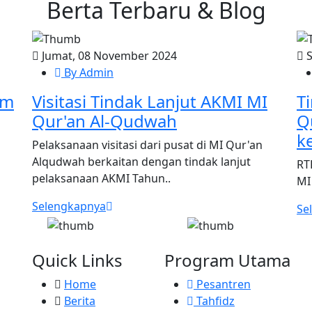
Berta Terbaru &
Blog
Jumat, 08 November 2024
S
By Admin
am
Visitasi Tindak Lanjut AKMI MI
T
Qur'an Al-Qudwah
Q
k
Pelaksanaan visitasi dari pusat di MI Qur'an
Alqudwah berkaitan dengan tindak lanjut
RT
pelaksanaan AKMI Tahun..
MI
Selengkapnya
Se
Quick Links
Program Utama
Home
Pesantren
Berita
Tahfidz