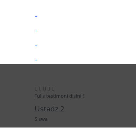
Tulis testimoni disini !
Ustadz 2
Siswa