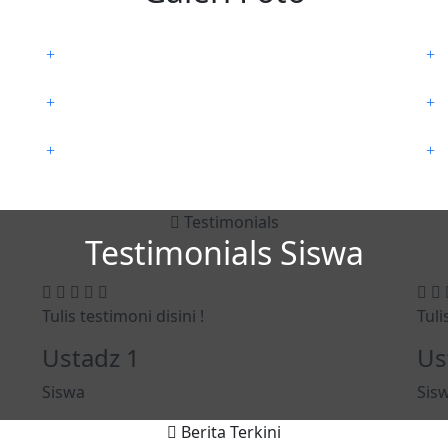
Testimonials
Testimonials
Siswa
Tulis testimoni disini !
Tuli
Ustadz 1
Us
Siswa
Sis
Berita Terkini