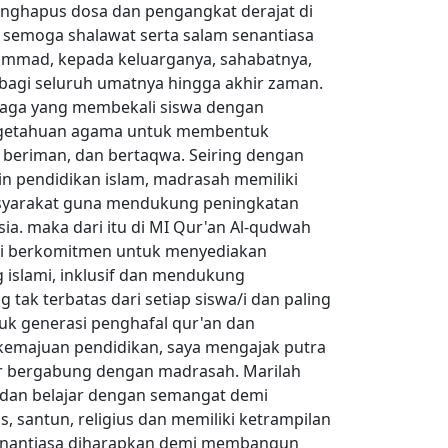
enghapus dosa dan pengangkat derajat di
a semoga shalawat serta salam senantiasa
mmad, kepada keluarganya, sahabatnya,
 bagi seluruh umatnya hingga akhir zaman.
ga yang membekali siswa dengan
ngetahuan agama untuk membentuk
, beriman, dan bertaqwa. Seiring dengan
n pendidikan islam, madrasah memiliki
syarakat guna mendukung peningkatan
ia. maka dari itu di MI Qur'an Al-qudwah
ami berkomitmen untuk menyediakan
 islami, inklusif dan mendukung
tak terbatas dari setiap siswa/i dan paling
k generasi penghafal qur'an dan
kemajuan pendidikan, saya mengajak putra
ar bergabung dengan madrasah. Marilah
 dan belajar dengan semangat demi
, santun, religius dan memiliki ketrampilan
a senantiasa diharapkan demi membangun