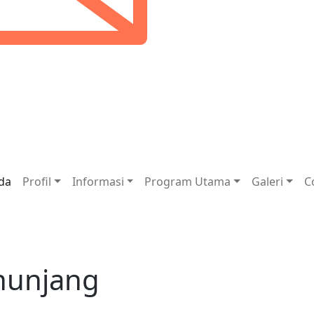
da
Profil
Informasi
Program Utama
Galeri
C
enunjang