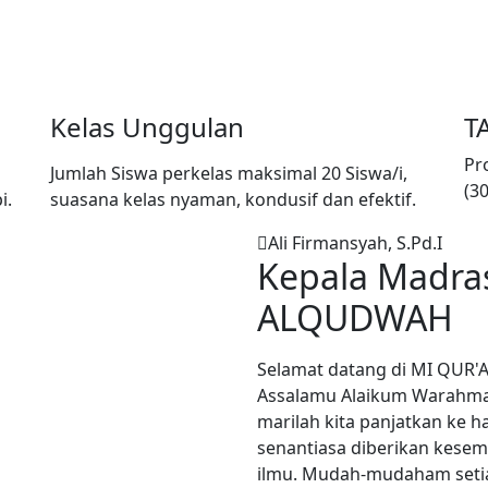
Kelas Unggulan
T
Pr
Jumlah Siswa perkelas maksimal 20 Siswa/i,
(3
i.
suasana kelas nyaman, kondusif dan efektif.
Ali Firmansyah, S.Pd.I
Kepala Madr
ALQUDWAH
Selamat datang di MI QUR'
Assalamu Alaikum Warahmat
marilah kita panjatkan ke ha
senantiasa diberikan kesem
ilmu. Mudah-mudaham seti