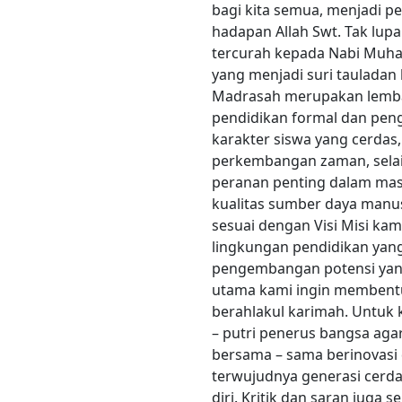
bagi kita semua, menjadi p
hadapan Allah Swt. Tak lup
tercurah kepada Nabi Muha
yang menjadi suri tauladan
Madrasah merupakan lemba
pendidikan formal dan pe
karakter siswa yang cerdas
perkembangan zaman, selai
peranan penting dalam ma
kualitas sumber daya manus
sesuai dengan Visi Misi k
lingkungan pendidikan yang
pengembangan potensi yang 
utama kami ingin membentu
berahlakul karimah. Untuk 
– putri penerus bangsa ag
bersama – sama berinovasi
terwujudnya generasi cerdas
diri. Kritik dan saran jug