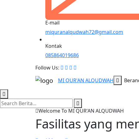
E-mail
miquranalqudwah72@gmail.com
Kontak
085864019686
Follow Us:
MI QUR'AN ALQUDWAH
Beran
Welcome To MI QUR'AN ALQUDWAH
Fasilitas yang m
Read More...