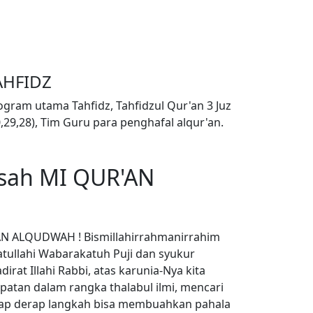
AHFIDZ
ogram utama Tahfidz, Tahfidzul Qur'an 3 Juz
0,29,28), Tim Guru para penghafal alqur'an.
asah
MI QUR'AN
AN ALQUDWAH ! Bismillahirrahmanirrahim
ullahi Wabarakatuh Puji dan syukur
dirat Illahi Rabbi, atas karunia-Nya kita
patan dalam rangka thalabul ilmi, mencari
ap derap langkah bisa membuahkan pahala