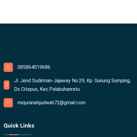
085864019686
Jl. Jend Sudirman-Jajaway No.29, Kp. Gunung Sumping,
Ds Citepus, Kec.Palabuhanratu
miquranalqudwah72@gmail.com
Quick Links