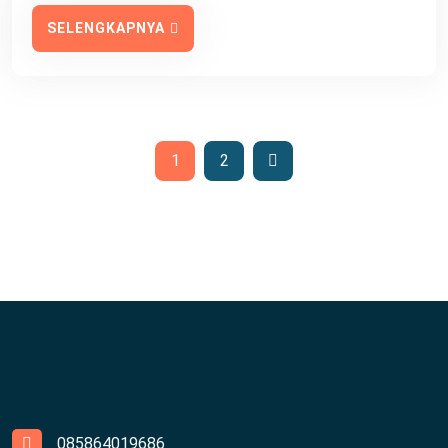
SELENGKAPNYA
1
2
085864019686